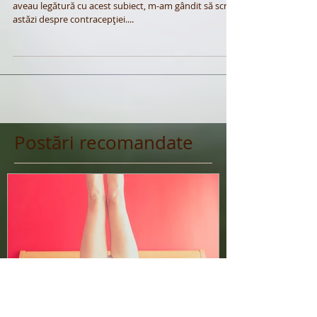
Întrucât multe dintre întrebările pe care le-am primit
aveau legătură cu acest subiect, m-am gândit să scriu
astăzi despre contracepției....
Postări recomandate